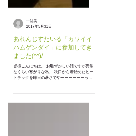
一誌美
2017年5月31日
あれんじすたいる「カワイイ
ハムゲンダイ」に参加してき
ました(^^)/
皆様こんにちは。 お恥ずかしい話ですが異常
なくらい寒がりな私、 秋口から着始めたヒー
トテックを昨日の暑さでやーーーーーーっと
卒業しました！！ いまさらかよって感じです
が(;´Д｀) さて、そんなすごく暑かった昨日、
主人と娘の二人には恵庭でデートしてもら
い、私は一人で札幌で...