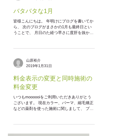
山原裕介
2019年1月31日
バタバタな1月
皆様こんにちは。 年明けにブログを書いてか
ら、 次のブログがまさかの1月も最終日とい
うことで、 月日のた経つ早さに度肝を抜かれ
ている山原です。 さて、1月ですが正直少し
お店も落ち着くかな～と思っていたのです
が、 予想よりもたくさんのお客様に来ていた
だく事が出来まして、...
山原裕介
2019年1月31日
料金表示の変更と同時施術の
料金変更
いつもmoooooiをご利用いただきありがとう
ございます。 現在カラー、パーマ、縮毛矯正
などの薬剤を使った施術に関しまして、 プラ
チナ炭酸ケアという処理を行うために通常料