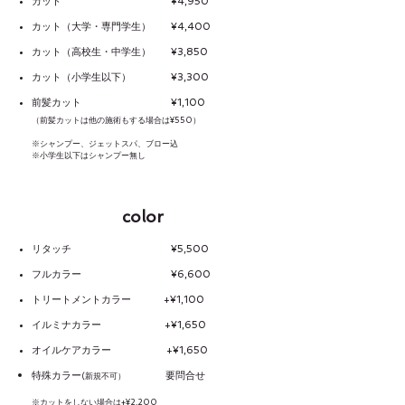
カット ¥4,950
カット（大学・専門学生） ¥4,400
カット（高校生・
中学生
） ¥3,850
カット（小学生以下）
¥3,300
前髪カット ¥1,100
（前髪カットは他の施術もする場合は¥550）
※シャンプー、ジェットスパ、ブロー込
※小学生以下はシャンプー無し
color
リタッチ ¥5,500
フルカラー ¥6,600
トリートメントカラー +¥1,100
イルミナカラー +¥1,650
オイルケアカラー +¥1,650
特殊カラー
要問合せ
新規不可）
(
※
カットをしない場合は+¥2,200