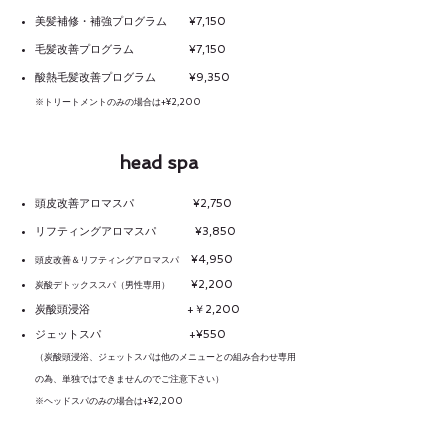
美髪補修・補強プログラム ¥7,150
毛髪改善プログラム ¥7,150
​酸熱毛髪改善プログラム ¥9,350
​※トリートメントのみの
場合は+¥2,200
head spa
頭皮改善アロマスパ ¥2,750
リフティングアロマスパ
¥3,850
¥4,950
頭皮改善＆リフティングアロマスパ
¥2,200
炭酸デトックススパ（男性
専用）
​炭酸頭浸浴
+￥2,
200
ジェットスパ +¥55
0
（炭酸頭浸浴、ジェットスパは他のメニューとの組み合わせ専用
の為、単独ではできませんのでご注意下さい
）
※​ヘッドスパのみの
場合は+¥2,200