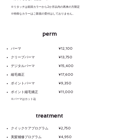
​※リタッチは前回カラーから2か月
以内の再来の方限定
​※特殊なカラーはご新規の受付はしておりません。
perm
パーマ ¥12,100
クリープパーマ ¥13,750
デジタルパーマ ¥15,400
縮毛矯正 ¥17,600
ポイントパーマ ¥9,350
ポイント縮毛矯正 ¥11,000
※パーマはカット込
treatment
クイックケアプログラム ¥2,750
美髪補修プログラム ¥4,950