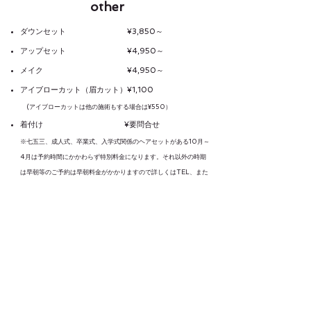
other
ダウンセット ¥3,850～
アップセット ¥4,950～
メイク ¥4,950～
アイブローカット（眉カット）¥1,100
(アイブローカットは他の施術もする場合は¥55
0）
着付け ¥要問合せ
​※七五三、成人式、卒業式、入学式関係のヘアセットがある10月～
4月は予約時間にかかわらず特別料金になります。それ以外の時期
は早朝等のご予約は早朝料金がかかりますので詳しくはTEL、また
はLINEでお問い合わせください。​
※表示価格は税込み価格です。
※当店では長さによるプラス料金はありません。
​※カラー・トリートメント・ヘッドスパ時、ポイントカット、アイブローカットのみを一
緒にしてもブロー料金が発生しますのでご了承ください。