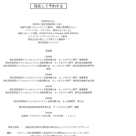
指名して予約する
1983年生まれ。
2004年に資生堂美容室に入社し、
在籍中は数々のコンテストに参加し、多数の受賞歴をもつ。
ヘアメイクや、ブライダル、着付けなどをこなし
多岐にわたって活躍。2015年11月からmoooooi HAIR SPACEに
クリエイティブディレクターとして参加。
現在は1児の母として子育てにも奮闘中！！
​資生堂認定スパニスト
受賞歴
2005年
資生堂美容室テクニカルコンテスト全国決勝大会 カット&ブロー部門
最優秀賞
資生堂美容室テクニカルコンテスト全国決勝大会 カット&ブロー部門
​ 株式会社髪書房賞
資生堂美容室テクニカルコンテスト全国決勝大会 カット&ブロー部門 資生堂美容技術専門学
校賞
2006年
資生堂美容室テクニカルコンテスト全国決勝大会 カット&ブロー部門 最優秀賞
資生堂美容室テクニカルコンテスト全国決勝大会 カット&ブロー部門 新美容出版株式会社賞
2007年
資生堂美容室テクニカルコンテスト全国決勝大会 カット&ブロー部門 最優秀賞
資生堂美容室テクニカルコンテスト全国決勝大会 カット&ブロー部門 株式会社髪書房賞
2009年
資生堂美容室テクニカルコンテスト全国決勝大会 まとめ髪部門 第三位
第53回北海道美容技術選手権大会 アップスタイル部門 優勝
2016年
北海道ヘアデザイナー100人展 マサ大竹賞 ノミネート
得意な技術・・・
化粧品会社系列の美容室出身を生かしたヘアメイクやヘアアレンジ
趣味・・・サスペンス系の映画鑑賞（ほぼDVDですが新作はだいたいチェックします）
お笑いのテレビを見て家族でマネしあうこと(笑)