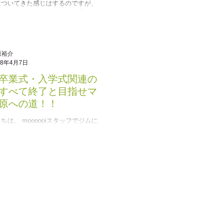
はついてきた感じはするのですが、 体重
減らないという悲しい現実は置いておき
は皆様にご報告があります。 そうで
の通り、この度moooooi公式オリジナル
きました！！...
原裕介
18年4月7日
卒業式・入学式関連のご
すべて終了と目指せマッ
原への道！！
ちは。 moooooiスタッフでジムに通い
週間。 全身筋肉痛でよたよたしている山
 大体週２から週３位は通う予定なのです
３回行って心なしか筋肉が・・・ まあ勘
(笑) さて、本日も早朝からの営業だった
..