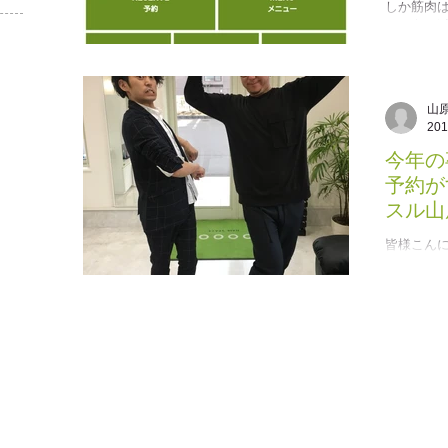
しか筋肉
は一向に
まして本日
す。 題名
アプリがで
山
20
今年の
予約が
スル山
皆様こんに
始めて一
原です。
が すでに
違いですね
moooooi。.