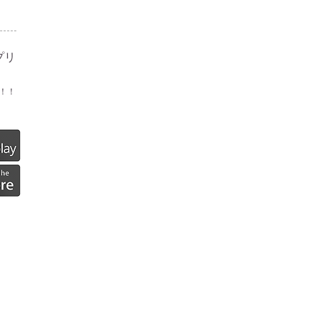
リ​
！！