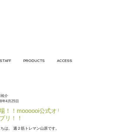
STAFF
PRODUCTS
ACCESS
原裕介
18年4月25日
場！！moooooi公式オリジ
プリ！！
ちは。 週２筋トレマン山原です。 心な