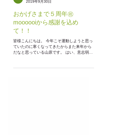
山原裕介
2019年9月30日
おかげさまで５周年㊗
moooooiから感謝を込め
て！！
皆様こんにちは。 今年こそ運動しようと思っ
ていたのに寒くなってきたからまた来年から
だなと思っている山原です。 はい、意志弱い
です(笑) さて、９月は新装開店ということも
あり正直めちゃくちゃ忙しくさせていただき
ました。 うちの売れっ子一誌美先生なんかは
１か月全て空きがない状況...