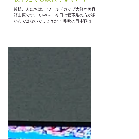
山原裕介
2018年6月25日
寝不足でも頑張ります(^^)/
皆様こんにちは。 ワールドカップ大好き美容
師山原です。 いや～、今日は寝不足の方が多
いんではないでしょうか？ 昨晩の日本戦は本
当にハラハラドキドキでしたね。 点を取られ
ては取り返す、 また取られては取り返すと本
当に最後まで手に汗握る試合でしたが何とか
無事勝ち点1を取ることが...