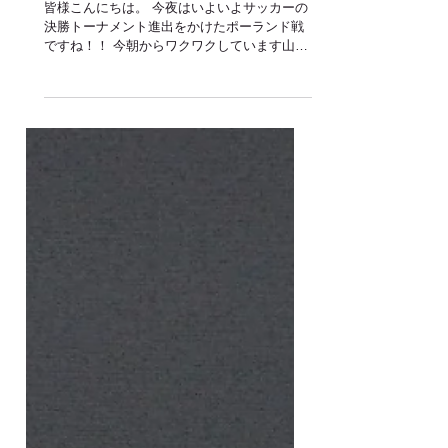
本日折り込みチラシ入ってま
す(^^)/
皆様こんにちは。 今夜はいよいよサッカーの
決勝トーナメント進出をかけたポーランド戦
ですね！！ 今朝からワクワクしています山原
です。 さて、日本代表戦も気になるところで
すが、 本日恵庭・千歳民にはおなじみ地方紙
「ちゃんと」にmoooooiの折り込みチラシが
入っております。...