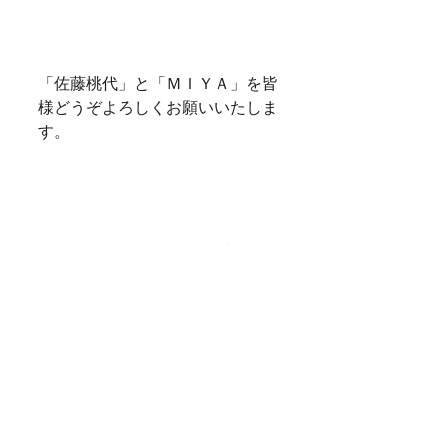
「佐藤桃代」と「ＭＩＹＡ」を皆
様どうぞよろしくお願いいたしま
す。
ということで今年は4人体制で頑
張ってまいりますので、
新生moooooiをよろしくお願いい
たします。