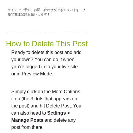
ラインでご予約、お問い合わせができちゃいます！！
是非友達登録お願いします！！
How to Delete This Post
Ready to delete this post and add 
your own? You can do it when 
you’re logged in to your live site 
or in Preview Mode.
Simply click on the More Options 
icon (the 3 dots that appears on 
the post) and hit Delete Post. You 
can also head to 
Settings > 
Manage Posts
 and delete any 
post from there. 