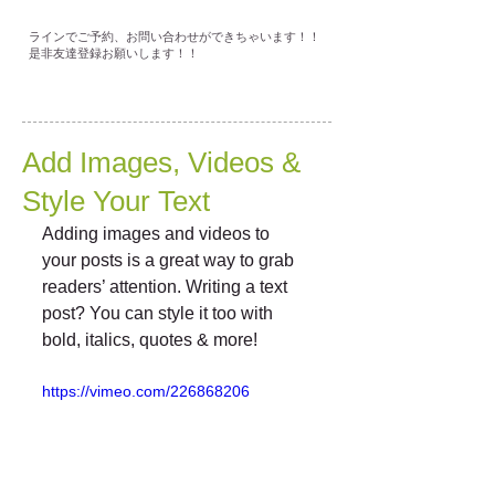
ラインでご予約、お問い合わせができちゃいます！！
是非友達登録お願いします！！
Add Images, Videos &
Style Your Text
Adding images and videos to 
your posts is a great way to grab 
readers’ attention. Writing a text 
post? You can style it too with 
bold, italics, quotes & more!  
https://vimeo.com/226868206