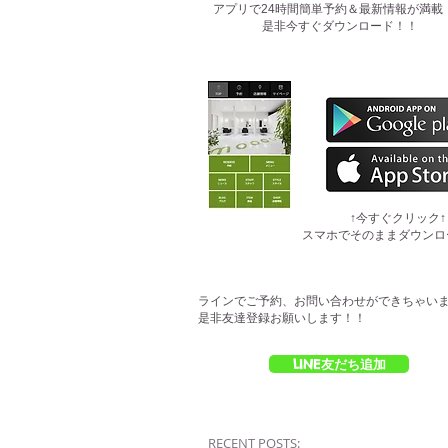
​アプリで24時間簡単予約＆最新情報が満載
是非今すぐダウンロード！！
​↑今すぐクリック↑
スマホでそのままダウンロ
ラインでご予約、お問い合わせができちゃい
是非友達登録お願いします！！
LINE友だち追加
RECENT POSTS: