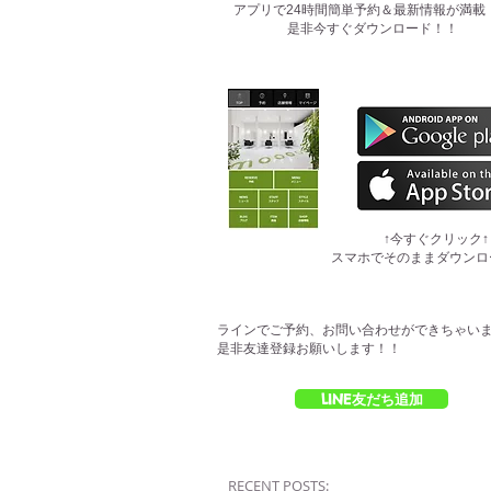
​アプリで24時間簡単予約＆最新情報が満載
是非今すぐダウンロード！！
​↑今すぐクリック↑
スマホでそのままダウンロ
ラインでご予約、お問い合わせができちゃい
是非友達登録お願いします！！
LINE友だち追加
RECENT POSTS: