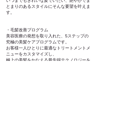
いつまでもきれいな髪でいたい、艶やかでま
とまりのあるスタイルにそんな要望を叶えま
す。
・毛髪改善プログラム
美容医療の発想を取り入れた、5ステップの
究極の美髪ケアプログラムです。
お客様一人ひとりに最適なトリートメントメ
ニューをカスタマイズし、
極上の美髪をかなえる最先端テクノロジーを
是非お試しください。
head spa
専用の薬剤や機器を使い、全身系に影響を及
ぼし、その心地よい触圧刺激で頭皮・から