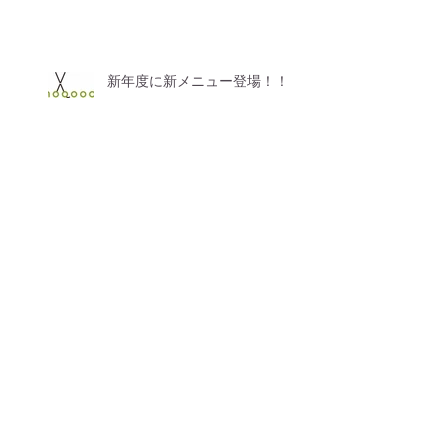
新年度に新メニュー登場！！
AI搭載スマートデバイスミラ
ーが北海道初導入！！
【価格改定のお知らせ】
GWのお休みについて