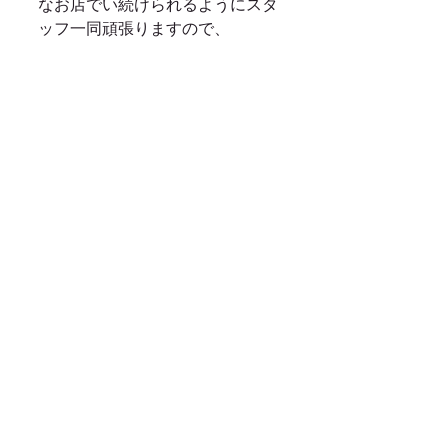
なお店でい続けられるようにスタ
ッフ一同頑張りますので、
どうか今後もmoooooiをよろしく
お願いいたします。
そして、以前も少しお伝えしまし
たが、
5周年の時にはさらにお客様に喜