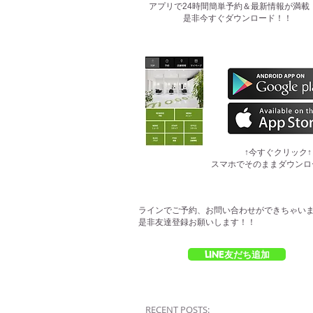
​アプリで24時間簡単予約＆最新情報が満載
是非今すぐダウンロード！！
​↑今すぐクリック↑
スマホでそのままダウンロ
ラインでご予約、お問い合わせができちゃい
是非友達登録お願いします！！
LINE友だち追加
RECENT POSTS: