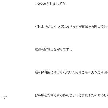
moooooiとしましても、
本日より少しずつではありますが営業を再開してお
電源も節電しながらですし、
！
娘も保育園に預けられないためそこらへんを走り回
お客様をお迎えする体制としてはまだまだの対応し
ラーが北