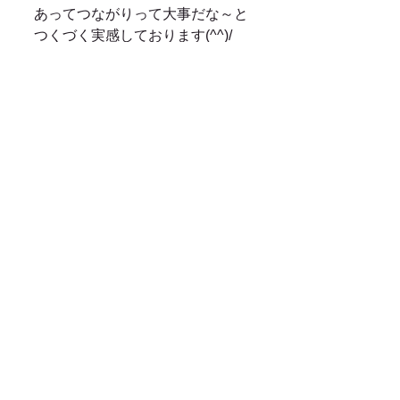
あってつながりって大事だな～と
つくづく実感しております(^^)/
これからも何かできないか、山原
は色々動いていきますよ～！！
ちなみにコーヒー以外にもメニュ
ーはたくさんありますのでコーヒ
ーが飲めない方もご安心くださ
い！！