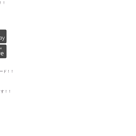
！！
ード！！
ます！！