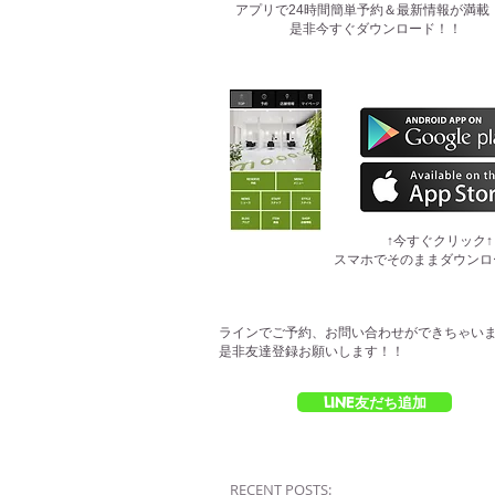
​アプリで24時間簡単予約＆最新情報が満載
是非今すぐダウンロード！！
​↑今すぐクリック↑
スマホでそのままダウンロ
ラインでご予約、お問い合わせができちゃい
是非友達登録お願いします！！
LINE友だち追加
RECENT POSTS: