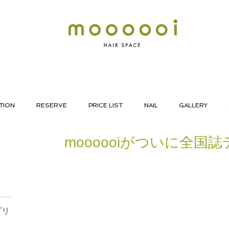
TION
RESERVE
PRICE LIST
NAIL
GALLERY
moooooiがついに全国誌デ
リ​