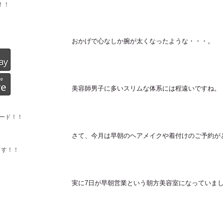
！！
おかげで心なしか腕が太くなったような・・・。
美容師男子に多いスリムな体系には程遠いですね。
ード！！
さて、今月は早朝のヘアメイクや着付けのご予約が
ます！！
実に7日が早朝営業という朝方美容室になっていま