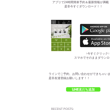
​アプリで24時間簡単予約＆最新情報が満載
是非今すぐダウンロード！！
​↑今すぐクリック↑
スマホでそのままダウンロ
ラインでご予約、お問い合わせができちゃい
是非友達登録お願いします！！
LINE友だち追加
RECENT POSTS: