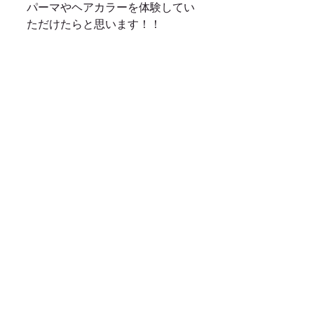
パーマやヘアカラーを体験してい
ただけたらと思います！！
ではでは、皆様のたくさんのご来
店お待ちしておりますよ～(^^)/
ご予約　　0123-25-3370　　
LINE@　＠moooooi
商品