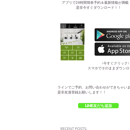
​アプリで24時間簡単予約＆最新情報が満載
是非今すぐダウンロード！！
​↑今すぐクリック↑
スマホでそのままダウンロ
ラインでご予約、お問い合わせができちゃい
是非友達登録お願いします！！
LINE友だち追加
RECENT POSTS: