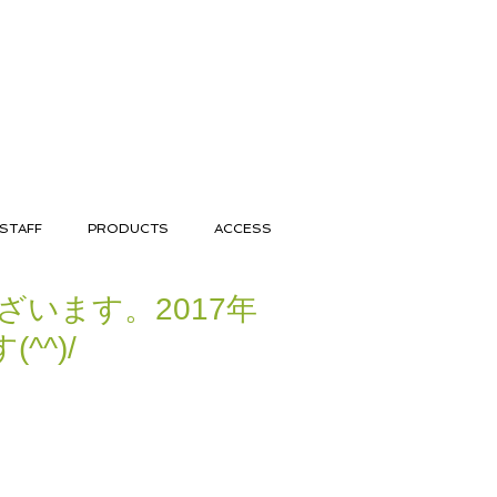
STAFF
PRODUCTS
ACCESS
います。2017年
^^)/