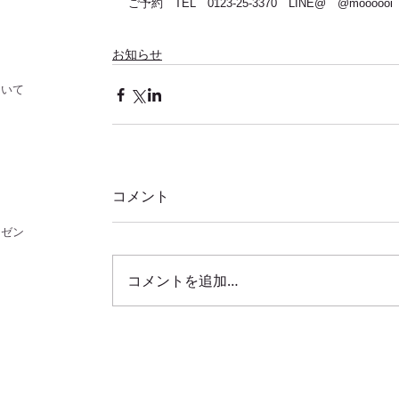
ご予約　TEL　0123-25-3370　LINE@　@moooooi
お知らせ
ついて
コメント
レゼント
コメントを追加…