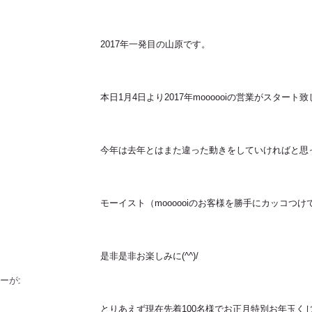
2017年一発目の山原です。
本日1月4日より2017年moooooiの営業がスタート
今年は去年とはまた違った動きをしていければと思
！
モーイスト（moooooiのお客様を勝手にカッコつ
是非是非お楽しみに(^^)/
ラーが北
とりあえず現在先着100名様でお正月特別お年玉く