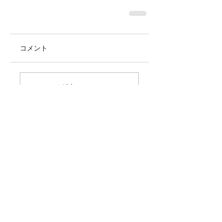
コメント
コメントを追加…
価格改定のお知らせ
来月で・・・。