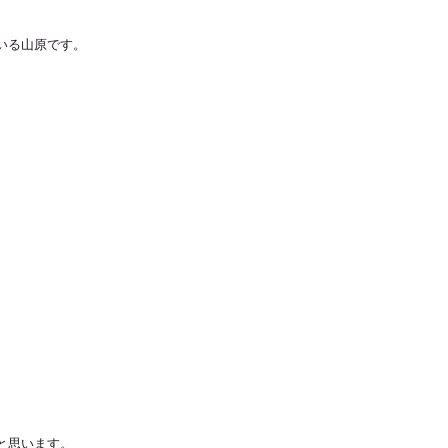
いる山原です。
。
、
と思います。