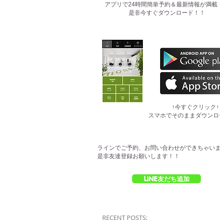
​アプリで24時間簡単予約＆最新情報が満載
是非今すぐダウンロード！！
​↑今すぐクリック↑
スマホでそのままダウンロ
ラインでご予約、お問い合わせができちゃい
是非友達登録お願いします！！
LINE友だち追加
RECENT POSTS: