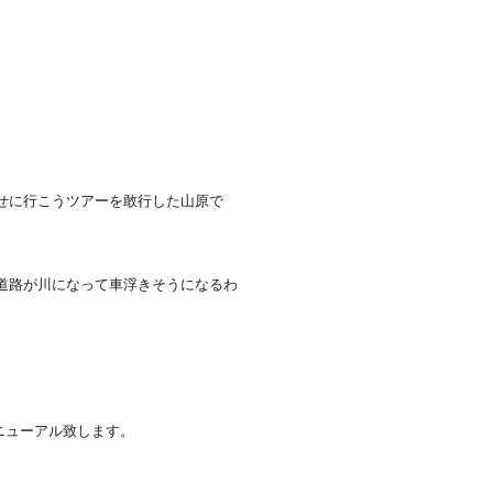
せに行こうツアーを敢行した山原で
道路が川になって車浮きそうになるわ
。
リニューアル致します。