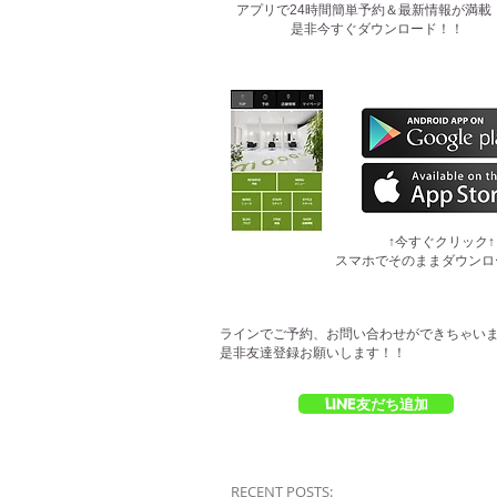
​アプリで24時間簡単予約＆最新情報が満載
是非今すぐダウンロード！！
​↑今すぐクリック↑
スマホでそのままダウンロ
ラインでご予約、お問い合わせができちゃい
是非友達登録お願いします！！
LINE友だち追加
RECENT POSTS: