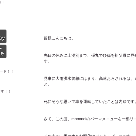
！！
皆様こんにちは。
先日の休みに上湧別まで、弾丸でひ孫を祖父母に見
す。
ード！！
見事に大雨洪水警報にはまり、高速おろされるは、
と、
ます！！
死にそうな思いで車を運転していたことは内緒です
さて、この度、moooooiのパーマメニューを一部