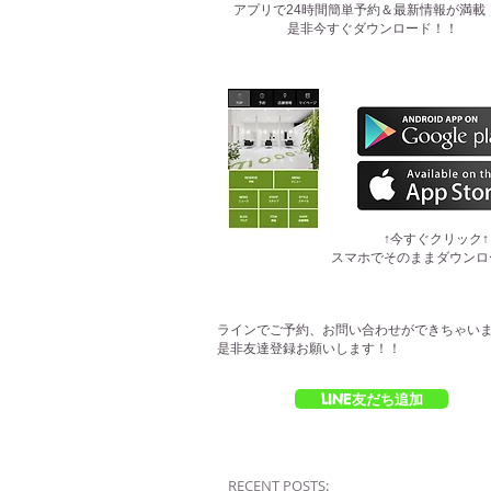
​アプリで24時間簡単予約＆最新情報が満載
是非今すぐダウンロード！！
​↑今すぐクリック↑
スマホでそのままダウンロ
ラインでご予約、お問い合わせができちゃい
是非友達登録お願いします！！
LINE友だち追加
RECENT POSTS: