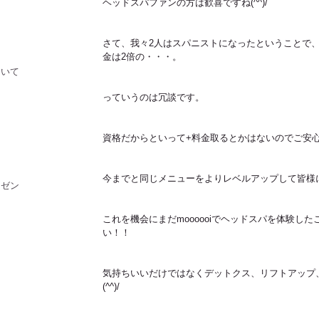
ヘッドスパファンの方は歓喜ですね(^^)/
さて、我々2人はスパニストになったということで
金は2倍の・・・。
ついて
っていうのは冗談です。
資格だからといって+料金取るとかはないのでご安
今までと同じメニューをよりレベルアップして皆様
レゼント
これを機会にまだmoooooiでヘッドスパを体験し
い！！
気持ちいいだけではなくデットクス、リフトアップ
(^^)/