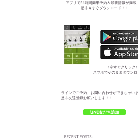
​アプリで24時間簡単予約＆最新情報が満載
是非今すぐダウンロード！！
​↑今すぐクリック↑
スマホでそのままダウンロ
ラインでご予約、お問い合わせができちゃい
是非友達登録お願いします！！
LINE友だち追加
RECENT POSTS: