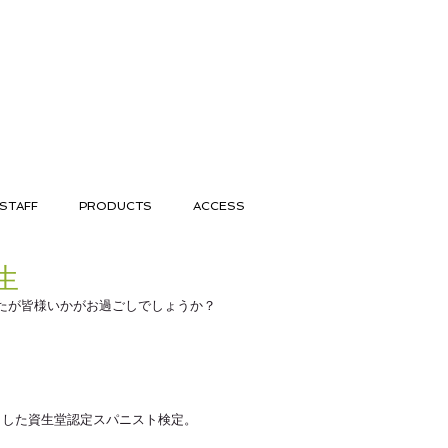
STAFF
PRODUCTS
ACCESS
生
たが皆様いかがお過ごしでしょうか？
ました資生堂認定スパニスト検定。