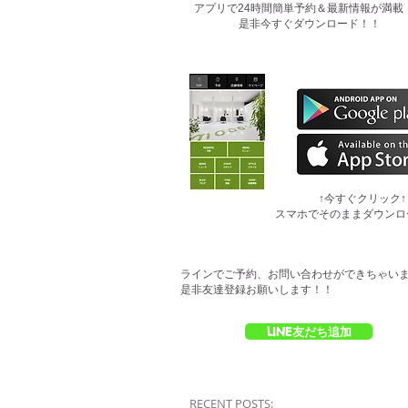
​アプリで24時間簡単予約＆最新情報が満載
是非今すぐダウンロード！！
​↑今すぐクリック↑
スマホでそのままダウンロ
ラインでご予約、お問い合わせができちゃい
是非友達登録お願いします！！
LINE友だち追加
RECENT POSTS: