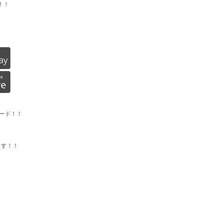
！！
ード！！
ます！！