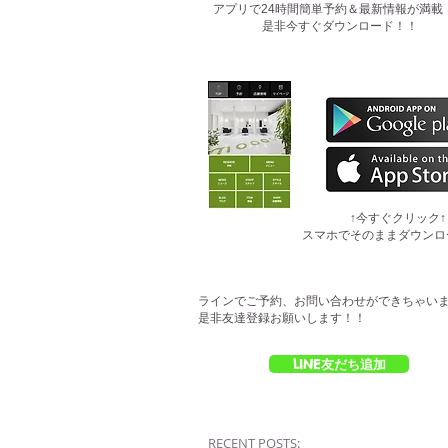
​アプリで24時間簡単予約＆最新情報が満載
是非今すぐダウンロード！！
​↑今すぐクリック↑
スマホでそのままダウンロ
ラインでご予約、お問い合わせができちゃい
是非友達登録お願いします！！
LINE友だち追加
RECENT POSTS: