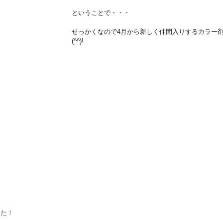
ということで・・・
せっかくなので4月から新しく仲間入りするカラー剤
(^^)!
した！！