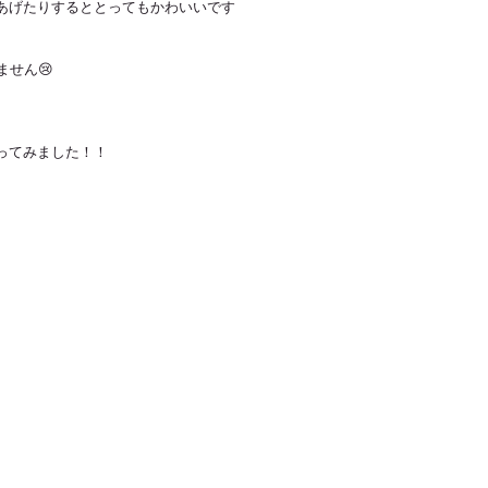
あげたりするととってもかわいいです
せん😢 
ってみました！！ 