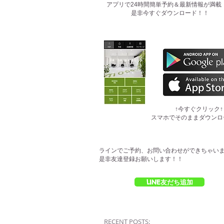
​アプリで24時間簡単予約＆最新情報が満載
是非今すぐダウンロード！！
​↑今すぐクリック↑
スマホでそのままダウンロ
ラインでご予約、お問い合わせができちゃい
是非友達登録お願いします！！
LINE友だち追加
RECENT POSTS: