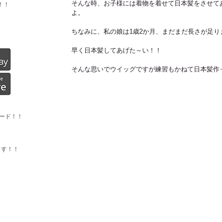
そんな時、お子様には着物を着せて日本髪をさせて
！！
よ。 
ちなみに、私の娘は1歳2か月、まだまだ長さが足りま
早く日本髪してあげた～い！！ 
そんな思いでウイッグですが練習もかねて日本髪作
ード！！
ます！！