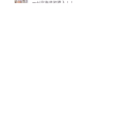
ーが北海道初導入！！
【価格改定のお知らせ】
GWのお休みについて
4月からのお知らせ
小さなお洋服屋さん始めまし