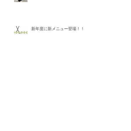
新年度に新メニュー登場！！
AI搭載スマートデバイスミラ
ーが北海道初導入！！
【価格改定のお知らせ】
GWのお休みについて