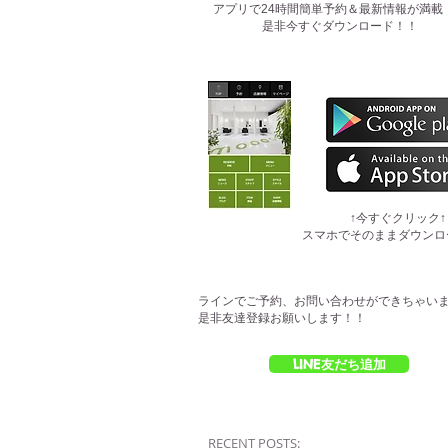
​アプリで24時間簡単予約＆最新情報が満載
是非今すぐダウンロード！！
​↑今すぐクリック↑
スマホでそのままダウンロ
ラインでご予約、お問い合わせができちゃい
是非友達登録お願いします！！
LINE友だち追加
RECENT POSTS: