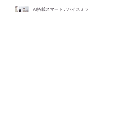
AI搭載スマートデバイスミラ
ーが北海道初導入！！
【価格改定のお知らせ】
GWのお休みについて
4月からのお知らせ