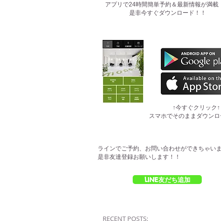
​アプリで24時間簡単予約＆最新情報が満載
是非今すぐダウンロード！！
​↑今すぐクリック↑
スマホでそのままダウンロ
ラインでご予約、お問い合わせができちゃい
是非友達登録お願いします！！
LINE友だち追加
RECENT POSTS: