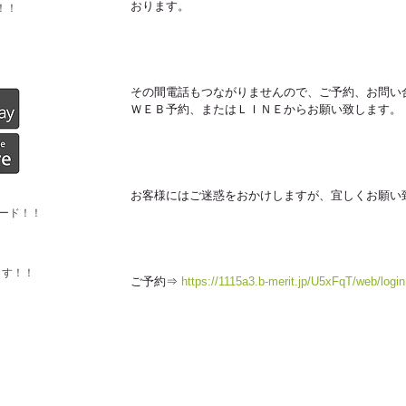
おります。
！！
その間電話もつながりませんので、ご予約、お問い合わ
ＷＥＢ予約、またはＬＩＮＥからお願い致します。
お客様にはご迷惑をおかけしますが、宜しくお願い
ード！！
ます！！
ご予約⇒ 
https://1115a3.b-merit.jp/U5xFqT/web/login