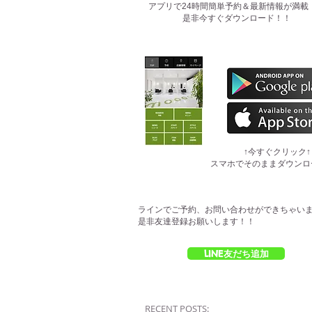
​アプリで24時間簡単予約＆最新情報が満載
是非今すぐダウンロード！！
​↑今すぐクリック↑
スマホでそのままダウンロ
ラインでご予約、お問い合わせができちゃい
是非友達登録お願いします！！
LINE友だち追加
RECENT POSTS: