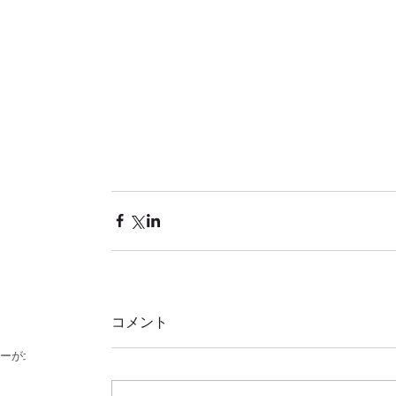
！
コメント
ラーが北