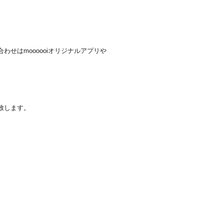
せはmoooooiオリジナルアプリや
致します。