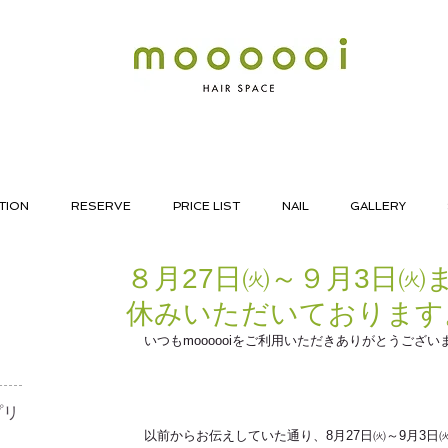
TION
RESERVE
PRICE LIST
NAIL
GALLERY
８月27日㈫～９月3日㈫
休みいただいております
いつもmoooooiをご利用いただきありがとうござい
リ​
以前からお伝えしていた通り、8月27日㈫～9月3